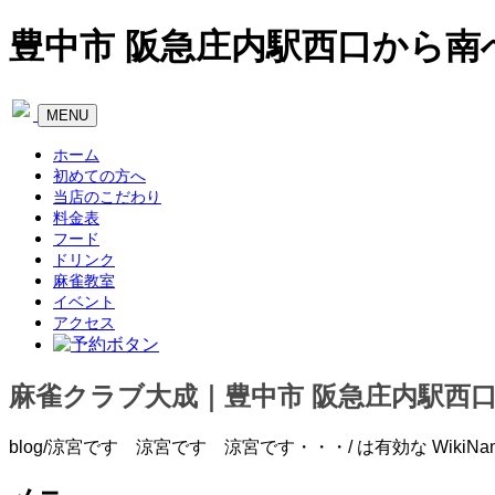
豊中市 阪急庄内駅西口から南
Toggle
MENU
navigation
ホーム
初めての方へ
当店のこだわり
料金表
フード
ドリンク
麻雀教室
イベント
アクセス
麻雀クラブ大成｜豊中市 阪急庄内駅西
blog/涼宮です 涼宮です 涼宮です・・・/ は有効な WikiN