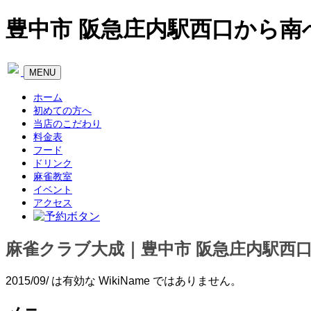
豊中市 阪急庄内駅西口から南
Toggle
MENU
navigation
ホーム
初めての方へ
当店のこだわり
料金表
フード
ドリンク
麻雀教室
イベント
アクセス
麻雀クラブ大成｜豊中市 阪急庄内駅西
2015/09/ は有効な WikiName ではありません。